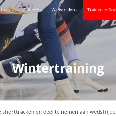
ttrack
Clubinfo
Wedstrijden
Trainen in Bra
Wintertraining
te shorttracken en deel te nemen aan wedstrijd