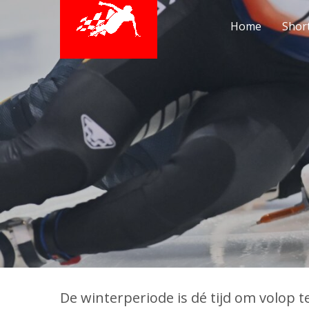
Home
Shor
De winterperiode is dé tijd om volop 