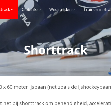
ttrack
Clubinfo
Wedstrijden
Trainen in Bra
Shorttrack
0 x 60 meter ijsbaan (net zoals de ijshockeybaa
t het bij shorttrack om behendigheid, accelerat